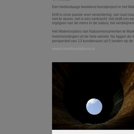
Een hedendaags beeldend kunstproject in het Wat
Drift is onze passie voor verandering, van oud naar
niet te sturen, het is een oerkracht. Het drijft on
ingrijpen van de mens in de natuur, het verdwijn
Het Waterloopbos van Natuurmonumenten te Mark
riviermondingen uit de hele wereld. Nu liggen de 
perspectief van 13 kunstenaars uit 5 landen op de
www.kunstbroedplaats.nl