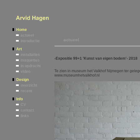
Home
actueel
actueel
introductie
Art
installaties
-Expositie 99+1 'Kunst van eigen bodem'- 2018
maquettes
in opdracht
Te zien in museum het Valkhof Nijmegen ter gelege
video
www.museumhetvalkhof.nl
Design
overzicht
recent
Info
CV
contact
links