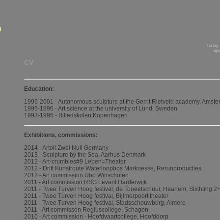
today:
upd
CV
Education:
1996-2001 - Autonomous sculpture at the Gerrit Rietveld academy, Amst
1995-1996 - Art science at the university of Lund, Sweden
1993-1995 - Billedskolen Kopenhagen
Exhibitions, commissions:
2014 - Artoll Zwei Null Germany
2013 - Sculpture by the Sea, Aarhus Denmark
2012 - Art-crumbles#9 Leben=Theater
2012 - Drift Kunstroute Waterloopbos Marknesse, Rerunproducties
2012 - Art commission Ubo Winschoten
2011 - Art commission RSG Levant Harderwijk
2011 - Twee Turven Hoog festival, de Toneelschuur, Haarlem, Stichting 2
2011 - Twee Turven Hoog festival, Bijlmerpoort theater
2011 - Twee Turven Hoog festival, Stadsschouwburg, Almere
2011 - Art commisson Regiuscollege, Schagen
2010 - Art commission - Hoofdvaartcollege, Hoofddorp