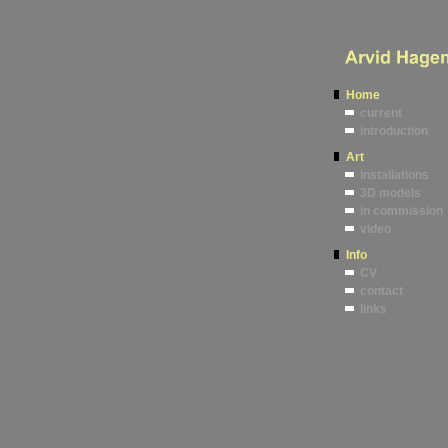
Home
current
introduction
Art
installations
3D models
in commission
video
Info
CV
contact
links