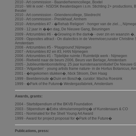
2010 - Art commission - Baanderherencollege, Boxtel
2010 - Wil ik ook! - NSDSK theaterdagen i.s.m. Stichting 2+ productions, B
theater
2010 - Art commission - Griendencollege, Sliedrecht
2010 - Art commission - Presikhaaf, Arnhem
2010 - Artcrumbles #7 - �Rehab Religion' - honger van de ziel..., Nijmeg
2009 - 12 jaar in ��n dag, De Nieuwe Gang, Beuningen
2009 - Artcrumbles #6 - �Growing in the dark� - over zin en waanzin �
2009 - Opposites attract - On dialectics in de Veemvloer,curator Christine
Amsterdam
2008 - Artcrumbles #5 - 'Playground',Nijmegen
2007 - Artcrumbles #2 en #3, HAN Nijmegen
2006 - Artcrumbles #1 - Tijdelijke ruimte / Ruimtelijk werk - Nijmegen
2006 - Rietveld naar de beurs 2006, Beurs van Berlage, Amsterdam
2005 - Jubileumtentoonstelling: 25 jaar kunstenaarsinitiatief De Nieuwe
2003 - 'Artgarden' - young artists frame nature- in de Hortus Botanicus, 
2001 - �Ingekomen stukken�, hbck Stroom, Den Haag
1999 - Beeldenroute �Duin en Bosch�, curator: Macha Roesink
1999 - �Park of the Future� Westergasfabriek, Amsterdam
Awards, grants:
2004 - Startstipendium of the BKVB Foundation
2003 - Stipendium �Extra stimulansregeling� of Kunstenaars & CO
2001 - Nominated for the Shell Young Art Award
1999 - Award for project proposal for �Park of the Future�
Publications, press: