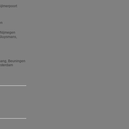
ijlmerpoort
en
, Nijmegen
 Sluysmans,
 Gang, Beuningen
Amsterdam