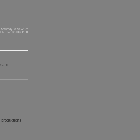
 Saturday, 08/08/2026
ate: 14/03/2016 11:11
erdam
+ productions